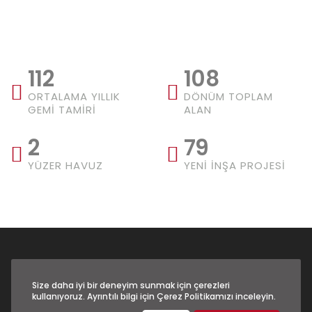
112
108
ORTALAMA YILLIK
DÖNÜM TOPLAM
GEMİ TAMİRİ
ALAN
2
79
YÜZER HAVUZ
YENİ İNŞA PROJESİ
Size daha iyi bir deneyim sunmak için çerezleri
kullanıyoruz. Ayrıntılı bilgi için Çerez Politikamızı inceleyin.